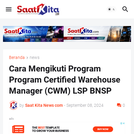
Beranda
news
Cara Mengikuti Program
Program Certified Warehouse
Manager (CWM) LSP BNSP
by
Saat Kita News com
-
September 08, 2024
0
ads