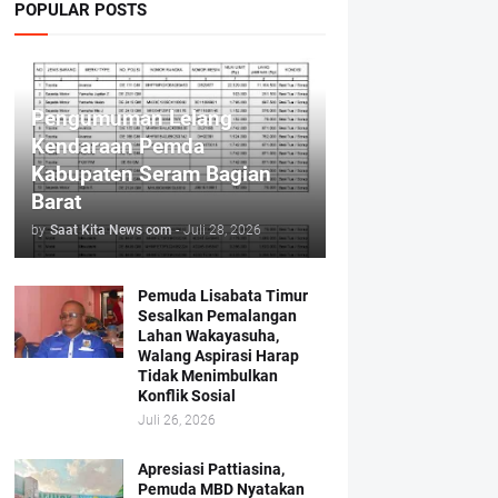
POPULAR POSTS
Pengumuman Lelang
Kendaraan Pemda
Kabupaten Seram Bagian
Barat
by
Saat Kita News com
-
Juli 28, 2026
Pemuda Lisabata Timur
Sesalkan Pemalangan
Lahan Wakayasuha,
Walang Aspirasi Harap
Tidak Menimbulkan
Konflik Sosial
Juli 26, 2026
Apresiasi Pattiasina,
Pemuda MBD Nyatakan