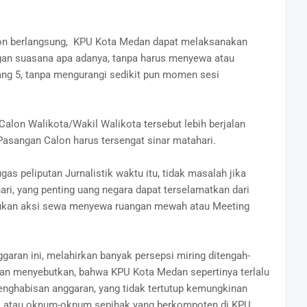
lon berlangsung, KPU Kota Medan dapat melaksanakan
an suasana apa adanya, tanpa harus menyewa atau
g 5, tanpa mengurangi sedikit pun momen sesi
alon Walikota/Wakil Walikota tersebut lebih berjalan
 Pasangan Calon harus tersengat sinar matahari.
s peliputan Jurnalistik waktu itu, tidak masalah jika
i, yang penting uang negara dapat terselamatkan dari
ukan aksi sewa menyewa ruangan mewah atau Meeting
ran ini, melahirkan banyak persepsi miring ditengah-
wan menyebutkan, bahwa KPU Kota Medan sepertinya terlalu
nghabisan anggaran, yang tidak tertutup kemungkinan
adi atau oknum-oknum sepihak yang berkompoten di KPU