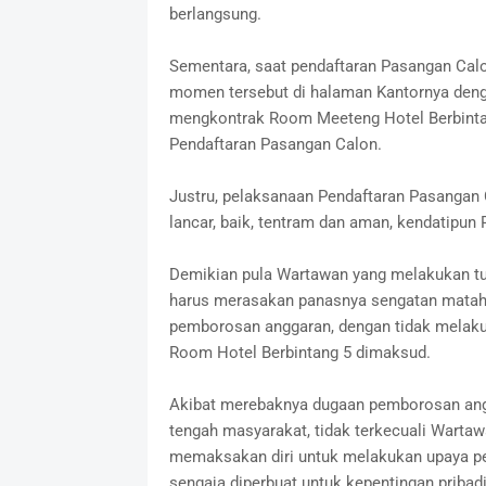
berlangsung.
Sementara, saat pendaftaran Pasangan Ca
momen tersebut di halaman Kantornya deng
mengkontrak Room Meeteng Hotel Berbintan
Pendaftaran Pasangan Calon.
Justru, pelaksanaan Pendaftaran Pasangan C
lancar, baik, tentram dan aman, kendatipun
Demikian pula Wartawan yang melakukan tuga
harus merasakan panasnya sengatan matahar
pemborosan anggaran, dengan tidak melak
Room Hotel Berbintang 5 dimaksud.
Akibat merebaknya dugaan pemborosan angga
tengah masyarakat, tidak terkecuali Warta
memaksakan diri untuk melakukan upaya pe
sengaja diperbuat untuk kepentingan prib