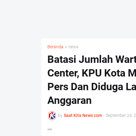
Beranda
news
Batasi Jumlah War
Center, KPU Kota M
Pers Dan Diduga L
Anggaran
by
Saat Kita News com
-
September 24, 
ads