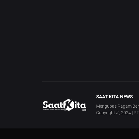
SAAT KITA NEWS
Mengupas Ragam Berita
Copyright â’¸ 2024 | P