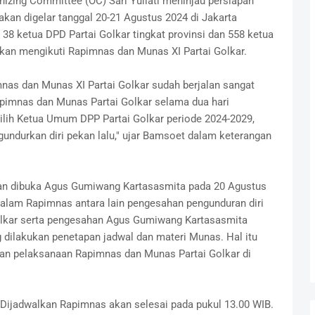
izing Committee (OC) Sari Yuliati meninjau persiapan
kan digelar tanggal 20-21 Agustus 2024 di Jakarta
38 ketua DPD Partai Golkar tingkat provinsi dan 558 ketua
akan mengikuti Rapimnas dan Munas XI Partai Golkar.
as dan Munas XI Partai Golkar sudah berjalan sangat
apimnas dan Munas Partai Golkar selama dua hari
ih Ketua Umum DPP Partai Golkar periode 2024-2029,
undurkan diri pekan lalu," ujar Bamsoet dalam keterangan
an dibuka Agus Gumiwang Kartasasmita pada 20 Agustus
alam Rapimnas antara lain pengesahan pengunduran diri
Golkar serta pengesahan Agus Gumiwang Kartasasmita
g dilakukan penetapan jadwal dan materi Munas. Hal itu
an pelaksanaan Rapimnas dan Munas Partai Golkar di
. Dijadwalkan Rapimnas akan selesai pada pukul 13.00 WIB.