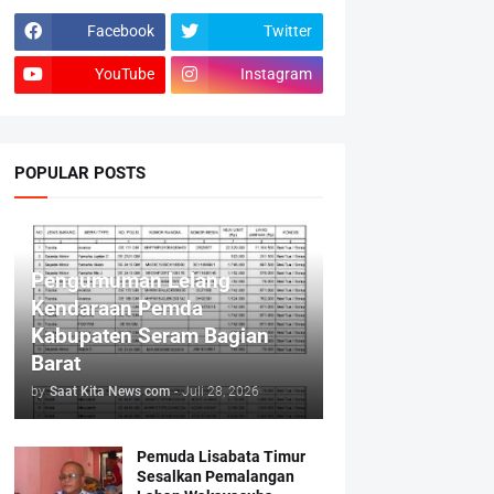
Facebook
Twitter
YouTube
Instagram
POPULAR POSTS
Pengumuman Lelang
Kendaraan Pemda
Kabupaten Seram Bagian
Barat
by
Saat Kita News com
-
Juli 28, 2026
Pemuda Lisabata Timur
Sesalkan Pemalangan