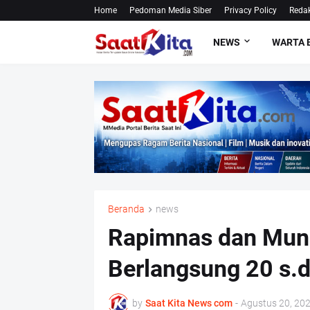
Home
Pedoman Media Siber
Privacy Policy
Redak
NEWS
WARTA 
Beranda
news
Rapimnas dan Muna
Berlangsung 20 s.
by
Saat Kita News com
-
Agustus 20, 20