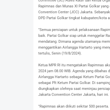
committee (SC) Adies Kadir dan Ketua Organ
Rapimnas dan Munas XI Partai Golkar yang a
Convention Center (JCC) Jakarta. Sebanyak 
DPD Partai Golkar tingkat kabupaten/kota 
"Semua persiapan untuk pelaksanaan Rapimn
baik. Partai Golkar siap untuk menggelar R
mendatang. Dimana agenda utamanya memil
menggantikan Airlangga Hartarto yang meng
tertulis, Senin (19/8/2024).
Ketua MPR RI itu mengatakan Rapimnas ak
2024 jam 08.00 WIB. Agenda yang dibahas d
Airlangga Hartarto sebagai Ketum Partai 
sebagai Plt Ketum Partai Golkar. Di sampin
diungkapkan olehnya saat meninjau persiap
Jakarta Convention Center Jakarta, hari ini.
"Rapimnas akan diikuti sekitar 500 peserta