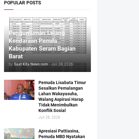
POPULAR POSTS
Pengumuman Lelang
Kendaraan Pemda
Kabupaten Seram Bagian
Barat
by
Saat Kita News com
-
Juli 28, 2026
Pemuda Lisabata Timur
Sesalkan Pemalangan
Lahan Wakayasuha,
Walang Aspirasi Harap
Tidak Menimbulkan
Konflik Sosial
Juli 26, 2026
Apresiasi Pattiasina,
Pemuda MBD Nyatakan