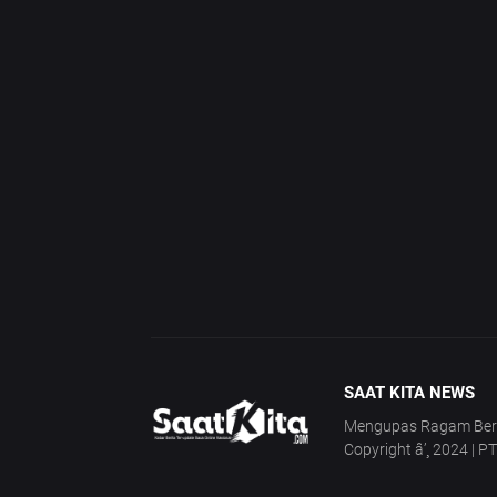
SAAT KITA NEWS
Mengupas Ragam Berita
Copyright â’¸ 2024 | P