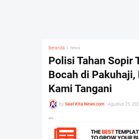
Beranda
news
Polisi Tahan Sopir
Bocah di Pakuhaji,
Kami Tangani
by
Saat Kita News com
-
Agustus 25, 20
ads