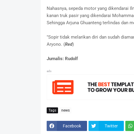
Nahasnya, sepeda motor yang dikendarai I
kanan truk pasir yang dikendarai Mohammad
Sehingga Arjuna Ghuanteng terlindas dan me
"Sopir tidak melarikan diri dan sudah diama
Aryono. (
Red
)
Jurnalis: Rudolf
ads
Tags
news
Facebook
Twitter