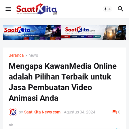
Beranda
news
Mengapa KawanMedia Online
adalah Pilihan Terbaik untuk
Jasa Pembuatan Video
Animasi Anda
by
Saat Kita News com
-
Agustus 04, 2024
0
ads