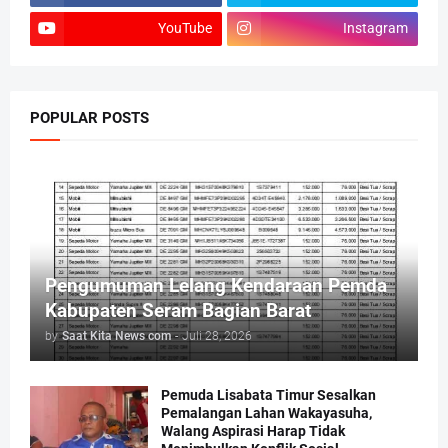
YouTube
Instagram
POPULAR POSTS
Pengumuman Lelang Kendaraan Pemda
Kabupaten Seram Bagian Barat
by
Saat Kita News com
-
Juli 28, 2026
Pemuda Lisabata Timur Sesalkan
Pemalangan Lahan Wakayasuha,
Walang Aspirasi Harap Tidak