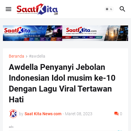
Beranda
#awdella
Awdella Penyanyi Jebolan
Indonesian Idol musim ke-10
Dengan Lagu Viral Tertawan
Hati
by
Saat Kita News com
-
Maret 08, 2023
0
ads