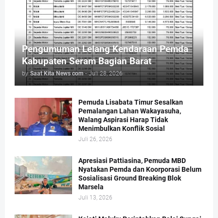
Pengumuman Lelang Kendaraan Pemda
Kabupaten Seram Bagian Barat
by
Saat Kita News com
-
Juli 28, 2026
Pemuda Lisabata Timur Sesalkan
Pemalangan Lahan Wakayasuha,
Walang Aspirasi Harap Tidak
Menimbulkan Konflik Sosial
Juli 26, 2026
Apresiasi Pattiasina, Pemuda MBD
Nyatakan Pemda dan Koorporasi Belum
Sosialisasi Ground Breaking Blok
Marsela
Juli 13, 2026