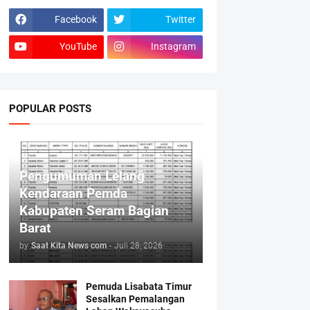
Facebook
Twitter
YouTube
Instagram
POPULAR POSTS
Pengumuman Lelang
Kendaraan Pemda
Kabupaten Seram Bagian
Barat
by
Saat Kita News com
-
Juli 28, 2026
Pemuda Lisabata Timur
Sesalkan Pemalangan