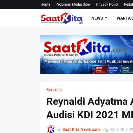
Home
Pedoman Media Siber
Privacy Policy
Redak
NEWS
WARTA 
Beranda
Reynaldi Adyatma 
Audisi KDI 2021 
by
Saat Kita News com
-
Agustus 28, 20