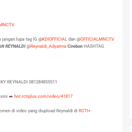
LMNCTV
 jangan lupa tag IG @
KDIOFFICIAL
dan @
OFFICIALMNCTV
N REYNALDI
@
Reynaldi_Adyatma
Cirebon
HASHTAG
VICKY REYNALDI 081284855511
isini ➡️
hot.rctiplus.com/video/41817
komen di video yang diupload Reynaldi di
RCTI+
.