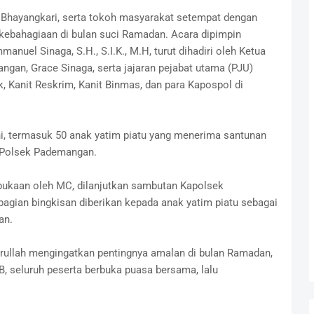
an, Bhayangkari, serta tokoh masyarakat setempat dengan
 kebahagiaan di bulan suci Ramadan. Acara dipimpin
uel Sinaga, S.H., S.I.K., M.H, turut dihadiri oleh Ketua
gan, Grace Sinaga, serta jajaran pejabat utama (PJU)
Kanit Reskrim, Kanit Binmas, dan para Kapospol di
ni, termasuk 50 anak yatim piatu yang menerima santunan
U Polsek Pademangan.
bukaan oleh MC, dilanjutkan sambutan Kapolsek
gian bingkisan diberikan kepada anak yatim piatu sebagai
an.
rullah mengingatkan pentingnya amalan di bulan Ramadan,
B, seluruh peserta berbuka puasa bersama, lalu