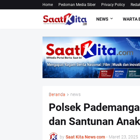
Home
Pedoman Media Siber
Privacy Policy
Redak
NEWS
WARTA 
Beranda
news
Polsek Pademanga
dan Santunan Anak
by
Saat Kita News com
-
Maret 23, 2025