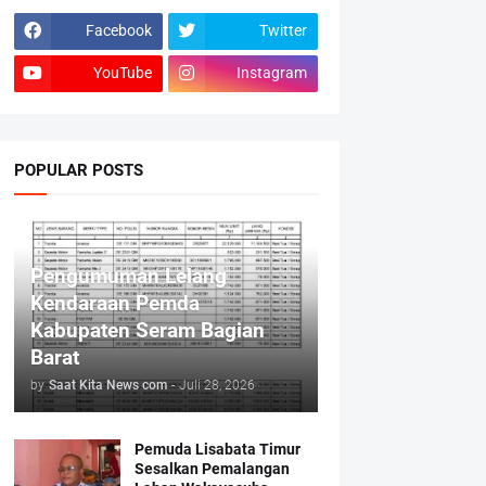
Facebook
Twitter
YouTube
Instagram
POPULAR POSTS
Pengumuman Lelang
Kendaraan Pemda
Kabupaten Seram Bagian
Barat
by
Saat Kita News com
-
Juli 28, 2026
Pemuda Lisabata Timur
Sesalkan Pemalangan