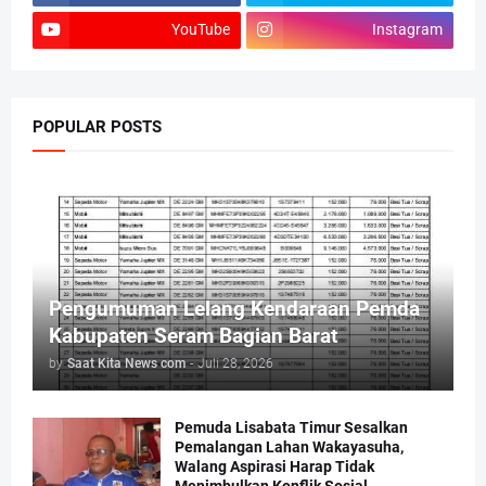
YouTube
Instagram
POPULAR POSTS
Pengumuman Lelang Kendaraan Pemda
Kabupaten Seram Bagian Barat
by
Saat Kita News com
-
Juli 28, 2026
Pemuda Lisabata Timur Sesalkan
Pemalangan Lahan Wakayasuha,
Walang Aspirasi Harap Tidak
Menimbulkan Konflik Sosial