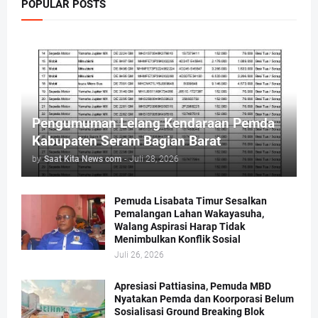
POPULAR POSTS
Pengumuman Lelang Kendaraan Pemda
Kabupaten Seram Bagian Barat
by
Saat Kita News com
-
Juli 28, 2026
Pemuda Lisabata Timur Sesalkan
Pemalangan Lahan Wakayasuha,
Walang Aspirasi Harap Tidak
Menimbulkan Konflik Sosial
Juli 26, 2026
Apresiasi Pattiasina, Pemuda MBD
Nyatakan Pemda dan Koorporasi Belum
Sosialisasi Ground Breaking Blok