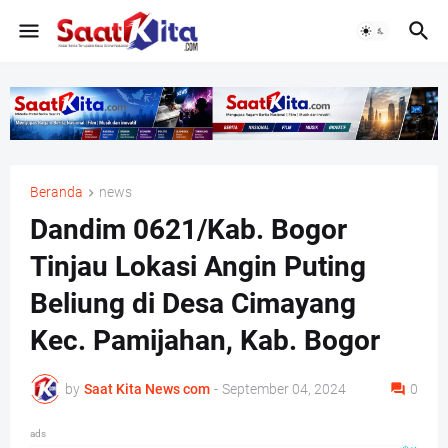
Beranda
news
Dandim 0621/Kab. Bogor
Tinjau Lokasi Angin Puting
Beliung di Desa Cimayang
Kec. Pamijahan, Kab. Bogor
by
Saat Kita News com
-
September 04, 2024
0
ads