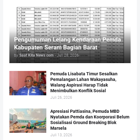
Pengumuman Lelang Kendaraan Pemda
Kabupaten Seram Bagian Barat
by
Saat Kita News com
-
Juli 28, 2026
Pemuda Lisabata Timur Sesalkan
Pemalangan Lahan Wakayasuha,
Walang Aspirasi Harap Tidak
Menimbulkan Konflik Sosial
Juli 26, 2026
Apresiasi Pattiasina, Pemuda MBD
Nyatakan Pemda dan Koorporasi Belum
Sosialisasi Ground Breaking Blok
Marsela
Juli 13, 2026