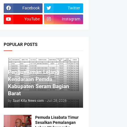
Facebook
Twitter
YouTube
Instagram
POPULAR POSTS
Pengumuman Lelang
Kendaraan Pemda
Kabupaten Seram Bagian
Barat
by
Saat Kita News com
-
Juli 28, 2026
Pemuda Lisabata Timur
Sesalkan Pemalangan