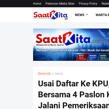
Home
Pedoman Media Siber
Privacy Policy
Redak
NEWS
WARTA 
Beranda
news
Usai Daftar Ke KP
Bersama 4 Paslon 
Jalani Pemeriksaa