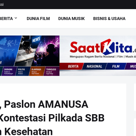
si
BERITA
DUNIA FILM
DUNIA MUSIK
BISNIS & USAHA
U, Paslon AMANUSA
Kontestasi Pilkada SBB
n Kesehatan