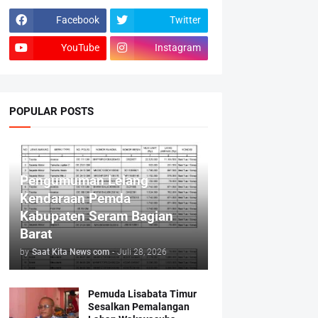
Facebook
Twitter
YouTube
Instagram
POPULAR POSTS
Pengumuman Lelang
Kendaraan Pemda
Kabupaten Seram Bagian
Barat
by
Saat Kita News com
-
Juli 28, 2026
Pemuda Lisabata Timur
Sesalkan Pemalangan