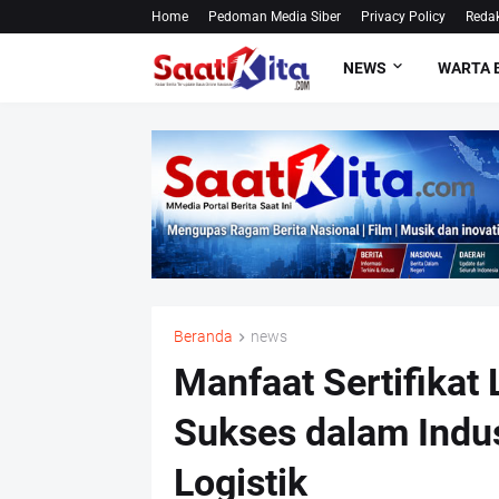
Home
Pedoman Media Siber
Privacy Policy
Redak
NEWS
WARTA 
Beranda
news
Manfaat Sertifikat
Sukses dalam Indus
Logistik