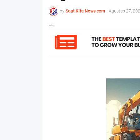
by
Saat Kita News com
-
Agustus 27, 20
ads